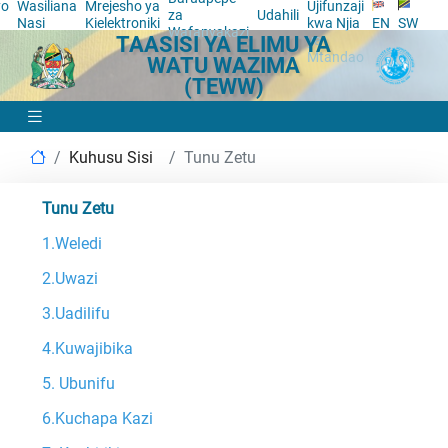
yo
Wasiliana
Mrejesho ya
Ujifunzaji
za
Udahili
a
Nasi
Kielektroniki
kwa Njia
EN
SW
Wafanyakazi
TAASISI YA ELIMU YA
ya
Mtandao
WATU WAZIMA
(TEWW)
Kuhusu Sisi
Tunu Zetu
Tunu Zetu
1.Weledi
2.Uwazi
3.Uadilifu
4.Kuwajibika
5. Ubunifu
6.Kuchapa Kazi