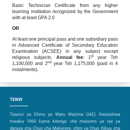
Basic Technician Certificate from any higher
learning institution recognized by the Government
with at least GPA 2.0
OR
At least one principal pass and one subsidiary pass
in Advanced Certificate of Secondary Education
Examination (ACSEE) in any subject except
st
religious subjects.
Annual fee
: 1
year Tsh
nd
1,100,000 and 2
year Tsh 1,175,000 (paid in 4
instalments).
TEWW
Taasisi ya Elimu ya Watu Wazima (IAE) ilianzishwa
mwaka 1960 kama kitengo cha masomo ya nje ya
darasa cha Chuo cha Makerere, chini ya Chuo Kikuu cha