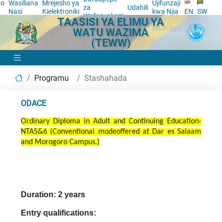
yo
Wasiliana
Mrejesho ya
Ujifunzaji
za
Udahili
a
Nasi
Kielektroniki
kwa Njia
EN
SW
Wafanyakazi
TAASISI YA ELIMU YA
ya
Mtandao
WATU WAZIMA
(TEWW)
Programu
Stashahada
ODACE
Ordinary Diploma in Adult and Continuing Education-
NTA5&6 (Conventional modeoffered at Dar es Salaam
and Morogoro Campus.)
Duration: 2 years
Entry qualifications: