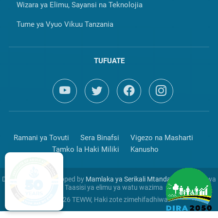
Wizara ya Elimu, Sayansi na Teknolojia
Tume ya Vyuo Vikuu Tanzania
TUFUATE
Ramani ya Tovuti
Sera Binafsi
Vigezo na Masharti
Tamko la Haki Miliki
Kanusho
Designed and Developed by
Mamlaka ya Serikali Mtandao
Huendeshwa
na Taasisi ya elimu ya watu wazima
© 2026 TEWW, Haki zote zimehifadhiwa.
slot gacor