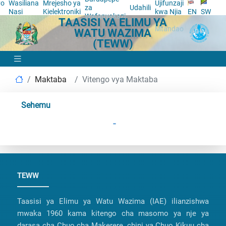
yo
Wasiliana
Mrejesho ya
Ujifunzaji
za
Udahili
a
Nasi
Kielektroniki
kwa Njia
EN
SW
Wafanyakazi
TAASISI YA ELIMU YA
ya
Mtandao
WATU WAZIMA
(TEWW)
Maktaba
Vitengo vya Maktaba
Sehemu
-
TEWW
Taasisi ya Elimu ya Watu Wazima (IAE) ilianzishwa
mwaka 1960 kama kitengo cha masomo ya nje ya
darasa cha Chuo cha Makerere, chini ya Chuo Kikuu cha