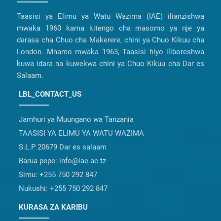
Taasisi ya Elimu ya Watu Wazima (IAE) ilianzishwa
mwaka 1960 kama kitengo cha masomo ya nje ya
darasa cha Chuo cha Makerere, chini ya Chuo Kikuu cha
London. Mnamo mwaka 1963, Taasisi hiyo iliboreshwa
kuwa idara na kuwekwa chini ya Chuo Kikuu cha Dar es
Salaam.
LBL_CONTACT_US
Jamhuri ya Muungano wa Tanzania
TAASISI YA ELIMU YA WATU WAZIMA
S.L.P 20679 Dar es salaam
Barua pepe:
info@iae.ac.tz
Simu:
+255 750 292 847
Nukushi:
+255 750 292 847
KURASA ZA KARIBU