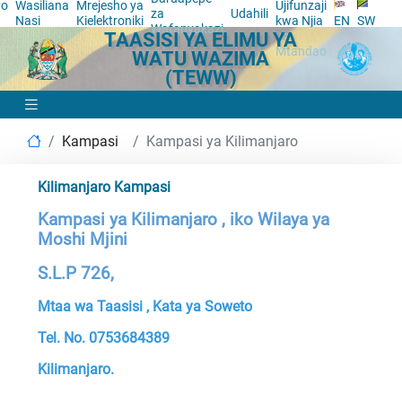
yo
Wasiliana
Mrejesho ya
Ujifunzaji
za
Udahili
a
Nasi
Kielektroniki
kwa Njia
EN
SW
Wafanyakazi
TAASISI YA ELIMU YA
ya
Mtandao
WATU WAZIMA
(TEWW)
Kampasi
Kampasi ya Kilimanjaro
Kilimanjaro Kampasi
Kampasi ya Kilimanjaro , iko Wilaya ya
Moshi Mjini
S.L.P 726,
Mtaa wa Taasisi , Kata ya Soweto
Tel. No. 0753684389
Kilimanjaro.